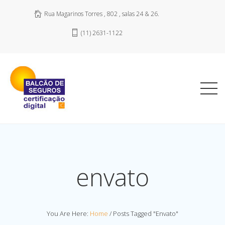
Rua Magarinos Torres , 802 , salas 24 & 26.
(11) 2631-1122
envato
You Are Here:
Home
/
Posts Tagged "envato"