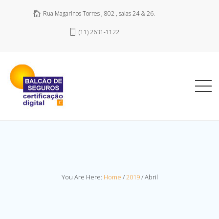
Rua Magarinos Torres , 802 , salas 24 & 26.
(11) 2631-1122
You Are Here:
Home
/
2019
/
Abril